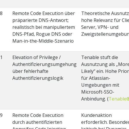
.8
Remote Code Execution über
Theoretische Ausnutz
präparierte DNS-Antwort;
hohe Relevanz für Clie
realistisch bei manipuliertem
Server, VPN- und
DNS-Pfad, Rogue DNS oder
Zweigstellenumgebun
Man-in-the-Middle-Szenario
.1
Elevation of Privilege /
Tenable stuft die
Authentifizierungsumgehung
Ausnutzung als „Mor
über fehlerhafte
Likely“ ein. Hohe Prior
Authentifizierungslogik
für Atlassian-
Umgebungen mit
Microsoft-SSO-
Anbindung. (
Tenable
.9
Remote Code Execution
Kundenaktion
durch authentifizierten
erforderlich. Besonde
Angreifer; Code Injection
kritisch bei Dynamics-