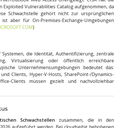
n Exploited Vulnerabilities Catalog aufgenommen, da
se Schwachstelle gehört nicht zur ursprünglichen
, ist aber für On-Premises-Exchange-Umgebungen
ICROSOFT.COM
)
 Systemen, die Identität, Authentifizierung, zentrale
ung, Virtualisierung oder öffentlich erreichbare
ür typische Unternehmensumgebungen bedeutet das:
und Clients, Hyper‑V-Hosts, SharePoint-/Dynamics-
ice-Clients müssen gezielt und nachvollziehbar
kus
tischen Schwachstellen
zusammen, die in den
2026 aufgeführt werden. Bei cloudseitig behobenen