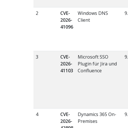
2
CVE-
Windows DNS
9
2026-
Client
41096
3
CVE-
Microsoft SSO
9
2026-
Plugin für Jira und
41103
Confluence
4
CVE-
Dynamics 365 On-
9
2026-
Premises
42898