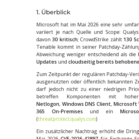
1. Überblick
Microsoft hat im Mai 2026 eine sehr umfang
variiert je nach Quelle und Scope: Qualy
davon
30 kritisch
; CrowdStrike zählt
130 S
Tenable kommt in seiner Patchday-Zählu
Abweichung weniger entscheidend als die
Updates
und
cloudseitig bereits behoben
Zum Zeitpunkt der regulären Patchday-Verö
ausgenutzten oder öffentlich bekannten Z
darf jedoch nicht zu einer niedrigen Prio
betreffen Komponenten mit hoher
Netlogon
,
Windows DNS Client
,
Microsoft
365 On-Premises
und ein
Micro
(
threatprotect.qualys.com
)
Ein zusätzlicher Nachtrag erhöht die Dring
Mai 2026
CVE-2026-42897
für Exchange Se