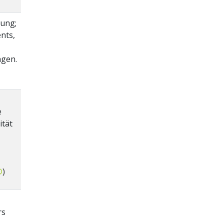
ung;
nts,
gen.
e
ität
®
)
rs