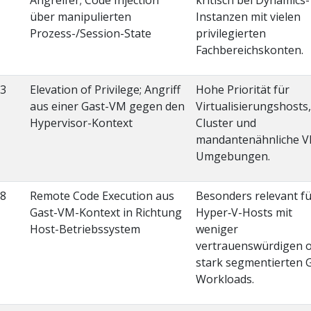
über manipulierten
Instanzen mit vielen
Prozess-/Session-State
privilegierten
Fachbereichskonten.
.3
Elevation of Privilege; Angriff
Hohe Priorität für
aus einer Gast-VM gegen den
Virtualisierungshosts,
Hypervisor-Kontext
Cluster und
mandantenähnliche 
Umgebungen.
.8
Remote Code Execution aus
Besonders relevant f
Gast-VM-Kontext in Richtung
Hyper‑V-Hosts mit
Host-Betriebssystem
weniger
vertrauenswürdigen 
stark segmentierten 
Workloads.