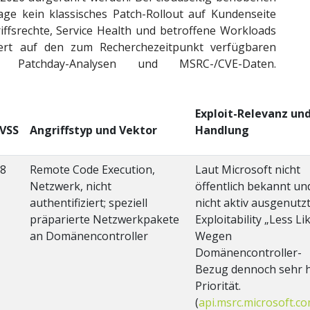
lage kein klassisches Patch-Rollout auf Kundenseite
riffsrechte, Service Health und betroffene Workloads
siert auf den zum Recherchezeitpunkt verfügbaren
n Patchday-Analysen und MSRC-/CVE-Daten.
Exploit-Relevanz un
VSS
Angriffstyp und Vektor
Handlung
.8
Remote Code Execution,
Laut Microsoft nicht
Netzwerk, nicht
öffentlich bekannt un
authentifiziert; speziell
nicht aktiv ausgenutzt
präparierte Netzwerkpakete
Exploitability „Less Lik
an Domänencontroller
Wegen
Domänencontroller-
Bezug dennoch sehr 
Priorität.
(
api.msrc.microsoft.c