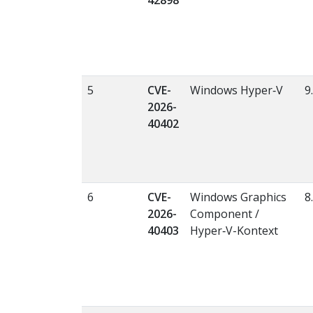
5
CVE-
Windows Hyper‑V
9
2026-
40402
6
CVE-
Windows Graphics
8
2026-
Component /
40403
Hyper‑V-Kontext