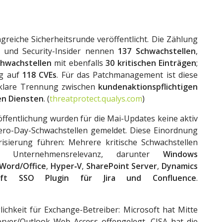
reiche Sicherheitsrunde veröffentlicht. Die Zählung
s und Security-Insider nennen
137 Schwachstellen
,
chwachstellen
mit ebenfalls
30 kritischen Einträgen
;
ng auf
118 CVEs
. Für das Patchmanagement ist diese
 klare Trennung zwischen
kundenaktionspflichtigen
en Diensten
. (
threatprotect.qualys.com
)
ffentlichung wurden für die Mai-Updates keine aktiv
ero-Day-Schwachstellen gemeldet. Diese Einordnung
risierung führen: Mehrere kritische Schwachstellen
 Unternehmensrelevanz, darunter
Windows
 Word/Office
,
Hyper‑V
,
SharePoint Server
,
Dynamics
soft SSO Plugin für Jira und Confluence
.
lichkeit für Exchange-Betreiber: Microsoft hat Mitte
rver/Outlook Web Access offengelegt. CISA hat die