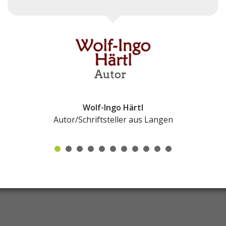
Cassius Hillmann
gen
Vorstand, WfB Rhein-Main e.V., Soziale 