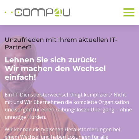
Unzufrieden mit Ihrem aktuellen IT-
Partner?
Lehnen Sie sich zurück:
Wir machen den Wechsel
einfach!
Ein IT-Dienstleisterwechsel klingt kompliziert? Nicht
mit uns! Wir übernehmen die komplette Organisation
und sorgen für einen reibungslosen Übergang – ohne
unnötige Hürden.
Wir kennen die typischen Herausforderungen bei
einem Wechsel und haben Lösungen für alle