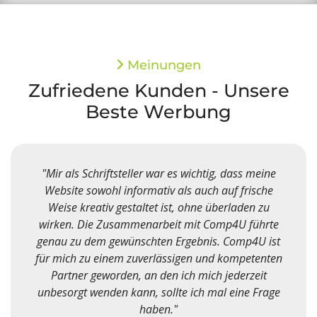
Meinungen
Zufriedene Kunden - Unsere
Beste Werbung
 dass meine
"Seit mehr als zehn Jahren betreut Com
uf frische
Firmennetzwerk. Das Unternehmen hat s
rladen zu
stets als verlässlicher Partner erwiesen.
p4U führte
vertrauen wir den Mitarbeitern inzwische
Comp4U ist
gesamten IT-Support an. Die Erstellung
kompetenten
Homepage und des Intranets hat C
ederzeit
kompetent und zügig realisiert. Besonder
 eine Frage
ich die kurzen Wege und die prom
Unterstützung auf allen Ebenen.