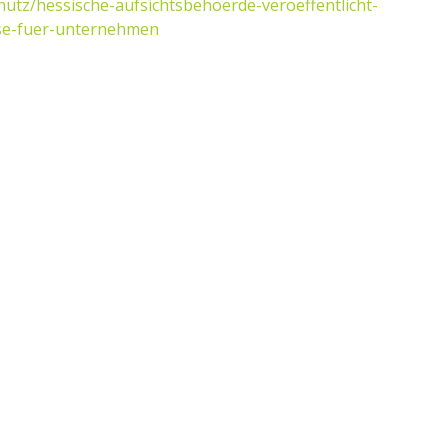
hutz/hessische-aufsichtsbehoerde-veroeffentlicht-
ulse-fuer-unternehmen